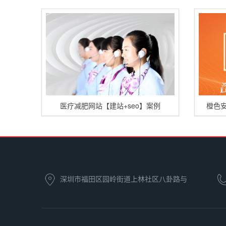
医疗减肥网站【建站+seo】案例
橙色
深圳市福田区园岭街道上林社区八卦路与
泥岗路交界处又一居灯饰城5002